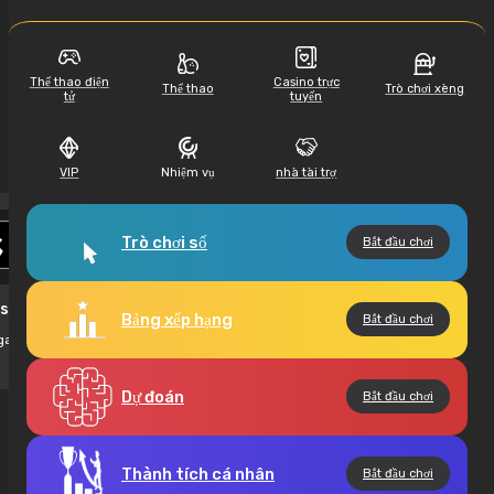
Thể thao điện
Casino trực
Thể thao
Trò chơi xèng
tử
tuyến
VIP
Nhiệm vụ
nhà tài trợ
Trò chơi số
Bắt đầu chơi
 start the game !
Bảng xếp hạng
Bắt đầu chơi
gay, Thắng ngay
Dự đoán
Bắt đầu chơi
Thành tích cá nhân
Bắt đầu chơi