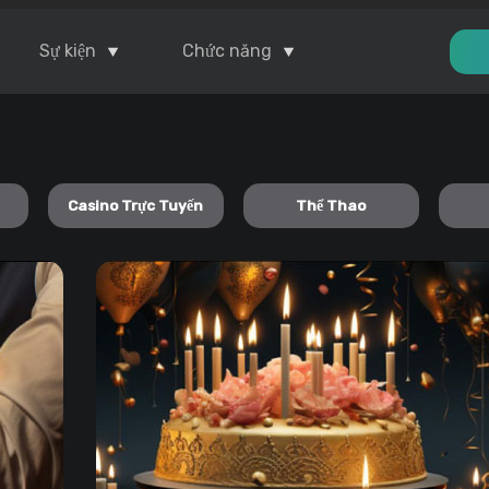
Sự kiện
Chức năng
Casino Trực Tuyến
Thể Thao