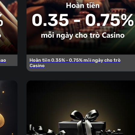
hao
Hoàn tiền 0.35% - 0.75% mỗi ngày cho trò
Casino