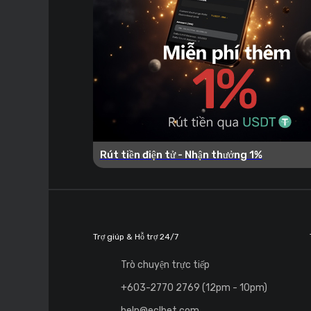
Rút tiền điện tử - Nhận thưởng 1%
Trợ giúp & Hỗ trợ 24/7
Trò chuyện trực tiếp
+603-2770 2769 (12pm - 10pm)
help@eclbet.com