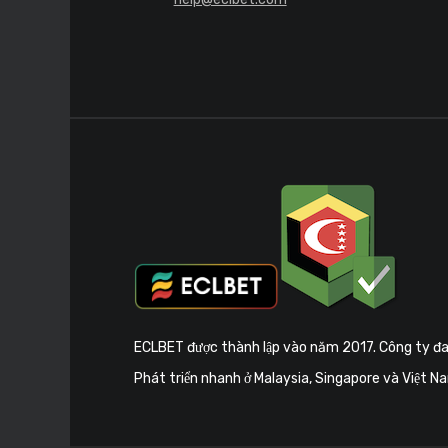
ECLBET được thành lập vào năm 2017. Công ty đa q
Phát triển nhanh ở Malaysia, Singapore và Việt N