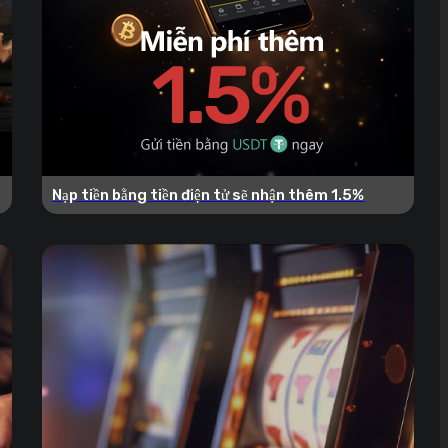
Nạp tiền bằng tiền điện tử sẽ nhận thêm 1.5%