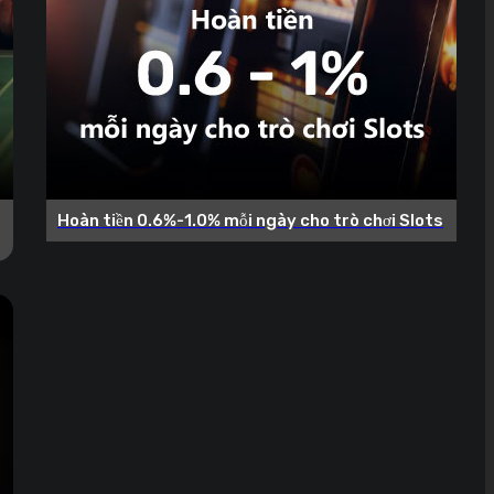
Hoàn tiền 0.6%-1.0% mỗi ngày cho trò chơi Slots