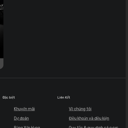
Đặc biệt
Liên Kết
Khuyến mãi
Về chúng tôi
Dự đoán
Điều khoản và điều kiện
Bảng Xếp Hạng
Quy tắc & quy định cá cược