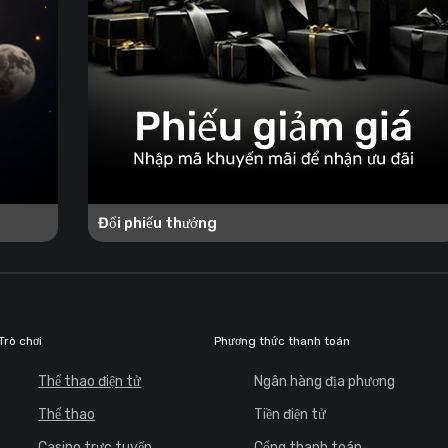
Đổi phiếu thưởng
Trò chơi
Phương thức thanh toán
Thể thao điện tử
Ngân hàng địa phương
Thể thao
Tiền điện tử
Casino trực tuyến
Cổng thanh toán