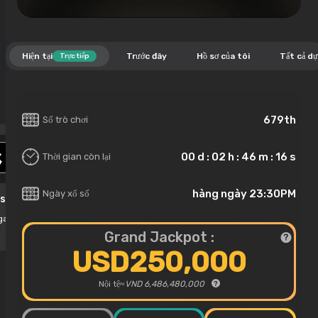
Hiện tại
Trước đây
Hồ sơ của tôi
Tất cả d
Trực tiếp
679th
Số trò chơi
00 d : 02 h : 46 m : 16 s
Thời gian còn lại
hàng ngày
23:30PM
Ngày xổ số
 start the game !
gay, Thắng ngay
Grand Jackpot
:
USD250,000
Nội tệ
≈
VND 6,486,480,000